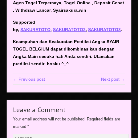
Agen Togel Terpercaya, Togel Online , Deposit Cepat
, Withdraw Lancar, Syairsakura.win
Supported
by,
SAKURATOTO
,
SAKURATOTO2
,
SAKURATOTO3
.
Keampuhan dan Keakuratan Prediksi Angka SYAIR
TOGEL BELGIUM dapat dikombinasikan dengan
Angka Main sesuka hati Anda sendiri. Utamakan
prediksi sendiri bosku ^_^
← Previous post
Next post →
Leave a Comment
Your email address will not be published.
Required fields are
marked
*