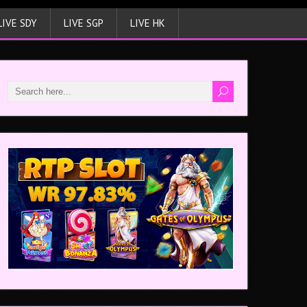
LIVE SDY
LIVE SGP
LIVE HK