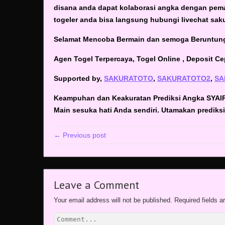
disana anda dapat kolaborasi angka dengan pem
togeler anda bisa langsung hubungi livechat saku
Selamat Mencoba Bermain dan semoga Beruntung
Agen Togel Terpercaya, Togel Online , Deposit Ce
Supported by,
SAKURATOTO
,
SAKURATOTO2
,
SA
Keampuhan dan Keakuratan Prediksi Angka SYA
Main sesuka hati Anda sendiri. Utamakan prediksi
← Previous post
Leave a Comment
Your email address will not be published.
Required fields 