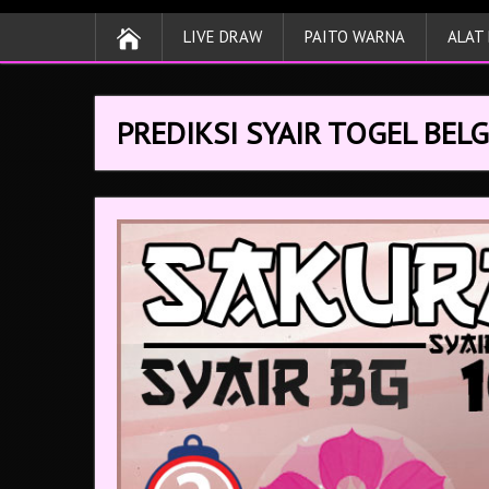
LIVE DRAW
PAITO WARNA
ALAT
PREDIKSI SYAIR TOGEL BELG