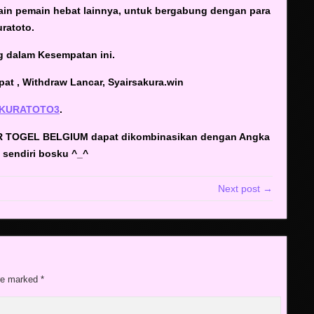
ain pemain hebat lainnya, untuk bergabung dengan para
ratoto.
 dalam Kesempatan ini.
pat , Withdraw Lancar, Syairsakura.win
KURATOTO3
.
IR TOGEL BELGIUM dapat dikombinasikan dengan Angka
 sendiri bosku ^_^
Next post →
are marked
*