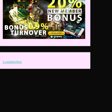
Luwakpoker