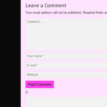
Leave a Comment
Your email address will not be published.
Required fields 
Δ