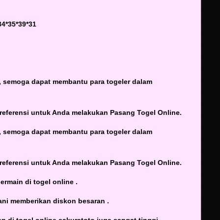
34*35*39*31
i, semoga dapat membantu para togeler dalam
referensi untuk Anda melakukan Pasang Togel Online.
i, semoga dapat membantu para togeler dalam
referensi untuk Anda melakukan Pasang Togel Online.
rmain di togel online .
rani memberikan diskon besaran .
 di togel online sakuratoto juga sangat tinggi