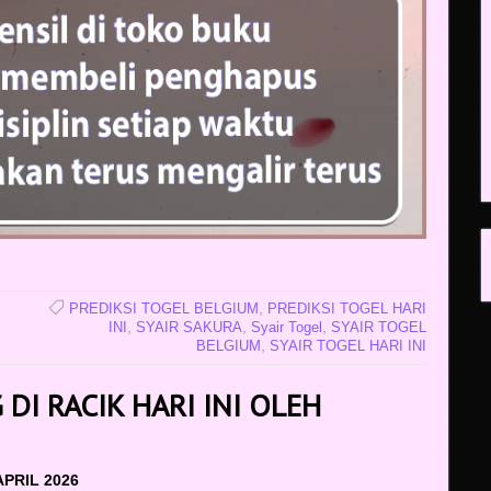
,
PREDIKSI TOGEL BELGIUM
PREDIKSI TOGEL HARI
,
,
,
INI
SYAIR SAKURA
Syair Togel
SYAIR TOGEL
,
BELGIUM
SYAIR TOGEL HARI INI
DI RACIK HARI INI OLEH
APRIL 2026