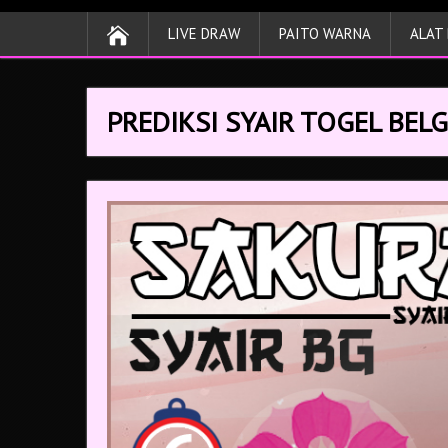
LIVE DRAW
PAITO WARNA
ALAT
PREDIKSI SYAIR TOGEL BELG