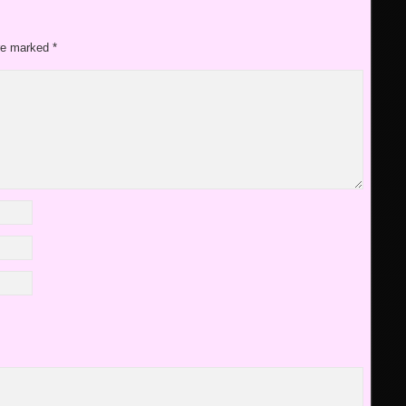
are marked
*