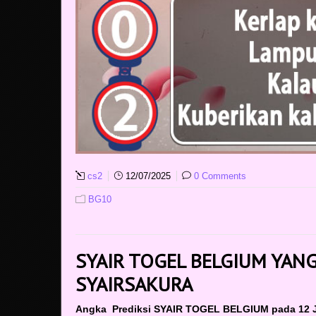
cs2
12/07/2025
0 Comments
BG10
SYAIR TOGEL BELGIUM YANG 
SYAIRSAKURA
Angka Prediksi SYAIR TOGEL BELGIUM pada 12 J