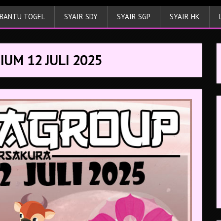
 BANTU TOGEL
SYAIR SDY
SYAIR SGP
SYAIR HK
IUM 12 JULI 2025