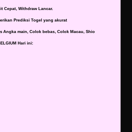
it Cepat, Withdraw Lancar.
ikan Prediksi Togel yang akurat
as Angka main, Colok bebas, Colok Macau, Shio
ELGIUM Hari ini: