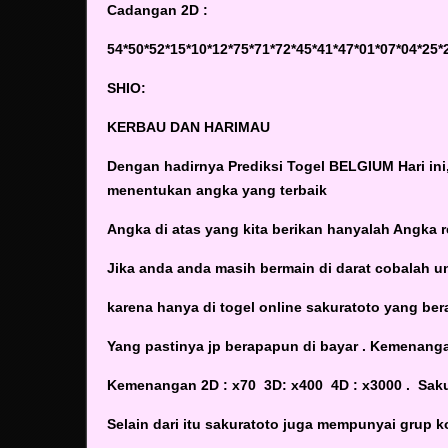
Cadangan 2D :
54*50*52*15*10*12*75*71*72*45*41*47*01*07*04*25*
SHIO:
KERBAU DAN HARIMAU
Dengan hadirnya Prediksi Togel BELGIUM Hari in
menentukan angka yang terbaik
Angka di atas yang kita berikan hanyalah Angka 
Jika anda anda masih bermain di darat cobalah un
karena hanya di togel online sakuratoto yang ber
Yang pastinya jp berapapun di bayar . Kemenangan
Kemenangan 2D : x70 3D: x400 4D : x3000 . Sakur
Selain dari itu sakuratoto juga mempunyai grup 