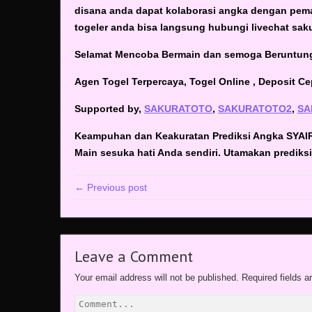
disana anda dapat kolaborasi angka dengan pem
togeler anda bisa langsung hubungi livechat saku
Selamat Mencoba Bermain dan semoga Beruntung
Agen Togel Terpercaya, Togel Online , Deposit Ce
Supported by,
SAKURATOTO
,
SAKURATOTO2
,
SA
Keampuhan dan Keakuratan Prediksi Angka SYA
Main sesuka hati Anda sendiri. Utamakan prediksi
← Previous post
Leave a Comment
Your email address will not be published.
Required fields 