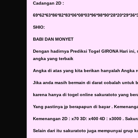
Cadangan 2D :
69*62*63*86*82*83*06*08*03*96*98*90*28*20*29*36*
SHIO:
BABI DAN MONYET
Dengan hadirnya Prediksi Togel GIRONA Hari ini
angka yang terbaik
Angka di atas yang kita berikan hanyalah Angka 
Jika anda masih bermain di darat cobalah untuk be
karena hanya di togel online sakuratoto yang be
Yang pastinya jp berapapun di bayar . Kemenangan
Kemenangan 2D : x70 3D: x400 4D : x3000 . Sakura
Selain dari itu sakuratoto juga mempunyai grup 