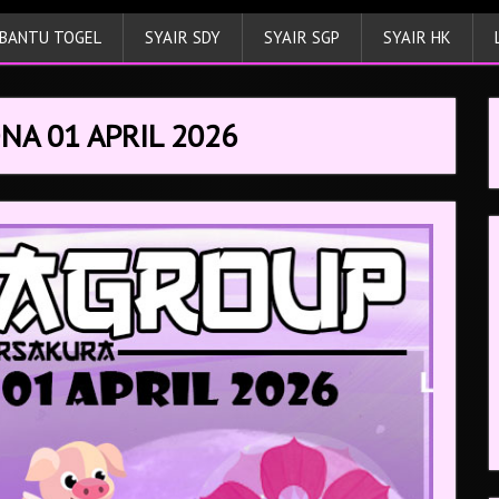
 BANTU TOGEL
SYAIR SDY
SYAIR SGP
SYAIR HK
NA 01 APRIL 2026