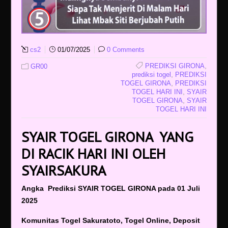
cs2
01/07/2025
0 Comments
,
PREDIKSI GIRONA
GR00
,
prediksi togel
PREDIKSI
,
TOGEL GIRONA
PREDIKSI
,
TOGEL HARI INI
SYAIR
,
TOGEL GIRONA
SYAIR
TOGEL HARI INI
SYAIR TOGEL GIRONA YANG
DI RACIK HARI INI OLEH
SYAIRSAKURA
Angka Prediksi SYAIR TOGEL GIRONA pada 01 Juli
2025
Komunitas Togel Sakuratoto, Togel Online, Deposit