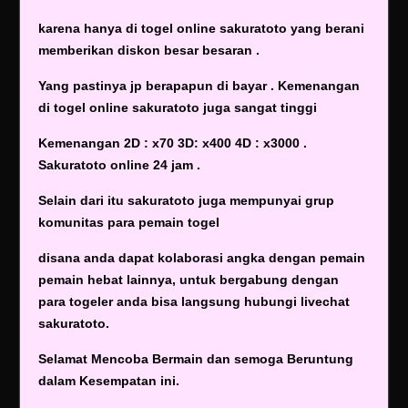
karena hanya di togel online sakuratoto yang berani
memberikan diskon besar besaran .
Yang pastinya jp berapapun di bayar . Kemenangan
di togel online sakuratoto juga sangat tinggi
Kemenangan 2D : x70 3D: x400 4D : x3000 .
Sakuratoto online 24 jam .
Selain dari itu sakuratoto juga mempunyai grup
komunitas para pemain togel
disana anda dapat kolaborasi angka dengan pemain
pemain hebat lainnya, untuk bergabung dengan
para togeler anda bisa langsung hubungi livechat
sakuratoto.
Selamat Mencoba Bermain dan semoga Beruntung
dalam Kesempatan ini.