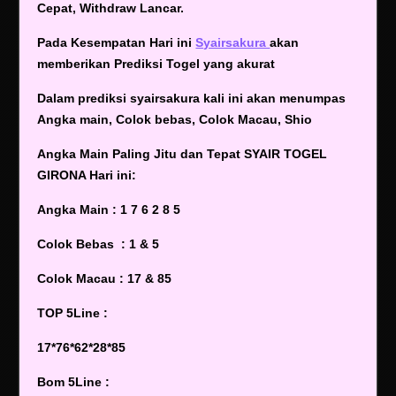
Cepat, Withdraw Lancar.
Pada Kesempatan Hari ini
Syairsakura
akan
memberikan Prediksi Togel yang akurat
Dalam prediksi syairsakura kali ini akan menumpas
Angka main, Colok bebas, Colok Macau, Shio
Angka Main Paling Jitu dan Tepat SYAIR TOGEL
GIRONA Hari ini:
Angka Main : 1 7 6 2 8 5
Colok Bebas : 1 & 5
Colok Macau : 17 & 85
TOP 5Line :
17*76*62*28*85
Bom 5Line :