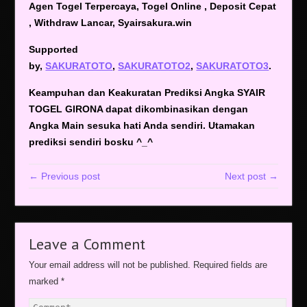
Agen Togel Terpercaya, Togel Online , Deposit Cepat
, Withdraw Lancar, Syairsakura.win
Supported
by,
SAKURATOTO
,
SAKURATOTO2
,
SAKURATOTO3
.
Keampuhan dan Keakuratan Prediksi Angka SYAIR
TOGEL GIRONA dapat dikombinasikan dengan
Angka Main sesuka hati Anda sendiri. Utamakan
prediksi sendiri bosku ^_^
← Previous post
Next post →
Leave a Comment
Your email address will not be published.
Required fields are
marked
*