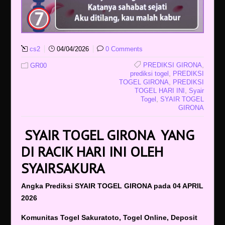
cs2
04/04/2026
0 Comments
,
PREDIKSI GIRONA
GR00
,
prediksi togel
PREDIKSI
,
TOGEL GIRONA
PREDIKSI
,
TOGEL HARI INI
Syair
,
Togel
SYAIR TOGEL
GIRONA
SYAIR TOGEL GIRONA YANG
DI RACIK HARI INI OLEH
SYAIRSAKURA
Angka Prediksi SYAIR TOGEL GIRONA pada 04 APRIL
2026
Komunitas Togel Sakuratoto, Togel Online, Deposit