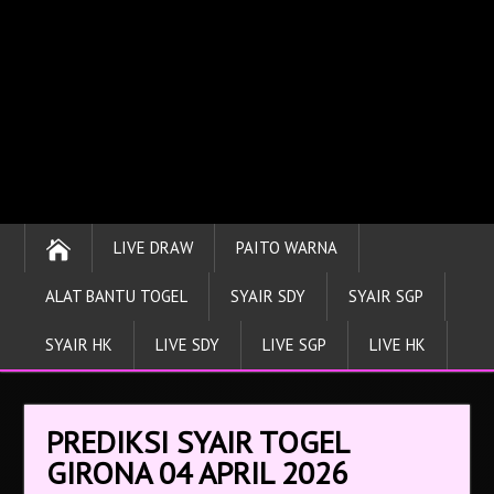
LIVE DRAW
PAITO WARNA
ALAT BANTU TOGEL
SYAIR SDY
SYAIR SGP
SYAIR HK
LIVE SDY
LIVE SGP
LIVE HK
PREDIKSI SYAIR TOGEL
GIRONA 04 APRIL 2026