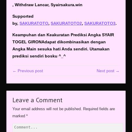
, Withdraw Lancar, Syairsakura.win
Supported
by,
SAKURATOTO
,
SAKURATOTO2
,
SAKURATOTO3
.
Keampuhan dan Keakuratan Prediksi Angka SYAIR
TOGEL GIRONAdapat dikombinasikan dengan
Angka Main sesuka hati Anda sendiri. Utamakan
prediksi sendiri bosku ^_^
← Previous post
Next post →
Leave a Comment
Your email address will not be published.
Required fields are
marked
*