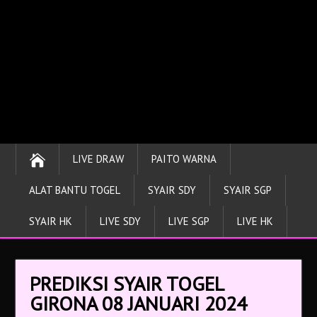
LIVE DRAW
PAITO WARNA
ALAT BANTU TOGEL
SYAIR SDY
SYAIR SGP
SYAIR HK
LIVE SDY
LIVE SGP
LIVE HK
PREDIKSI SYAIR TOGEL
GIRONA 08 JANUARI 2024