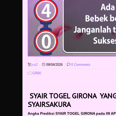
cs2
09/04/2026
0 Comments
GR00
SYAIR TOGEL GIRONA YANG 
SYAIRSAKURA
Angka Prediksi SYAIR TOGEL GIRONA pada 09 AP