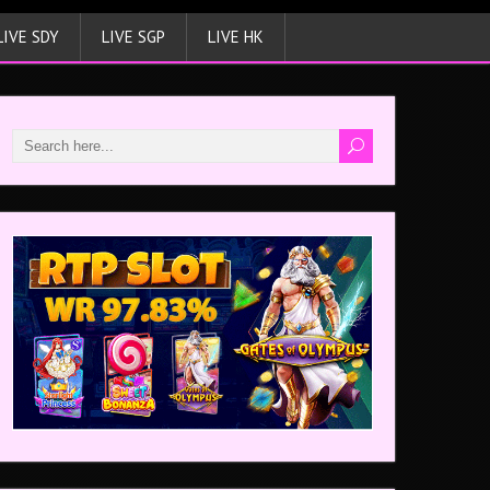
LIVE SDY
LIVE SGP
LIVE HK