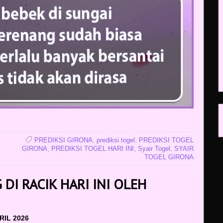
,
,
PREDIKSI GIRONA
prediksi togel
PREDIKSI TOGEL
,
,
,
GIRONA
PREDIKSI TOGEL HARI INI
Syair Togel
SYAIR
TOGEL GIRONA
DI RACIK HARI INI OLEH
RIL 2026