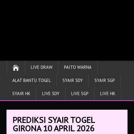
LIVE DRAW
PAITO WARNA
ALAT BANTU TOGEL
SYAIR SDY
SYAIR SGP
SYAIR HK
LIVE SDY
LIVE SGP
LIVE HK
PREDIKSI SYAIR TOGEL
GIRONA 10 APRIL 2026