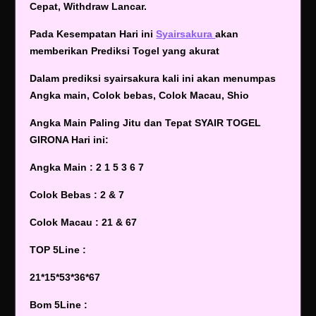
Cepat, Withdraw Lancar.
Pada Kesempatan Hari ini
Syairsakura
akan
memberikan Prediksi Togel yang akurat
Dalam prediksi syairsakura kali ini akan menumpas
Angka main, Colok bebas, Colok Macau, Shio
Angka Main Paling Jitu dan Tepat SYAIR TOGEL
GIRONA Hari ini:
Angka Main : 2 1 5 3 6 7
Colok Bebas : 2 & 7
Colok Macau : 21 & 67
TOP 5Line :
21*15*53*36*67
Bom 5Line :