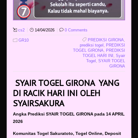
cs2
14/04/2026
0 Comments
,
PREDIKSI GIRONA
GR10
,
prediksi togel
PREDIKSI
,
TOGEL GIRONA
PREDIKSI
,
TOGEL HARI INI
Syair
,
Togel
SYAIR TOGEL
GIRONA
SYAIR TOGEL GIRONA YANG
DI RACIK HARI INI OLEH
SYAIRSAKURA
Angka Prediksi SYAIR TOGEL GIRONA pada 14 APRIL
2026
Komunitas Togel Sakuratoto, Togel Online, Deposit