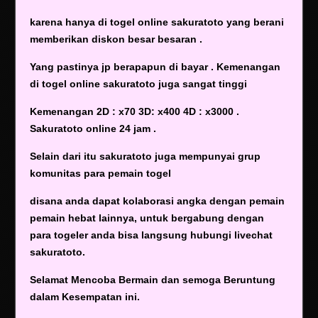
karena hanya di togel online sakuratoto yang berani
memberikan diskon besar besaran .
Yang pastinya jp berapapun di bayar . Kemenangan
di togel online sakuratoto juga sangat tinggi
Kemenangan 2D : x70 3D: x400 4D : x3000 .
Sakuratoto online 24 jam .
Selain dari itu sakuratoto juga mempunyai grup
komunitas para pemain togel
disana anda dapat kolaborasi angka dengan pemain
pemain hebat lainnya, untuk bergabung dengan
para togeler anda bisa langsung hubungi livechat
sakuratoto.
Selamat Mencoba Bermain dan semoga Beruntung
dalam Kesempatan ini.