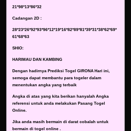
21*98*13*86*32
Cadangan 2D :
28*23*26*92*93*96*12*19*16*82*89*81*39*31*38*62*69*
61*68*63
SHIO:
HARIMAU DAN KAMBING
Dengan hadirnya Prediksi Togel GIRONA Hari ini,
semoga dapat membantu para togeler dalam
menentukan angka yang terbaik
Angka di atas yang kita berikan hanyalah Angka
referensi untuk anda melakukan Pasang Togel
Online.
Jika anda masih bermain di darat cobalah untuk
bermain di togel online .