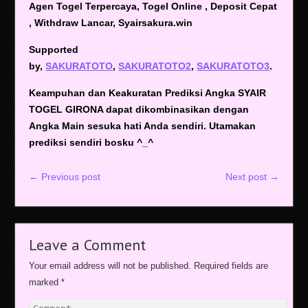
Agen Togel Terpercaya, Togel Online , Deposit Cepat
, Withdraw Lancar, Syairsakura.win
Supported
by,
SAKURATOTO
,
SAKURATOTO2
,
SAKURATOTO3
.
Keampuhan dan Keakuratan Prediksi Angka SYAIR
TOGEL GIRONA dapat dikombinasikan dengan
Angka Main sesuka hati Anda sendiri. Utamakan
prediksi sendiri bosku ^_^
← Previous post
Next post →
Leave a Comment
Your email address will not be published.
Required fields are
marked
*