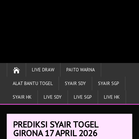
LIVE DRAW
PAITO WARNA
ALAT BANTU TOGEL
SYAIR SDY
SYAIR SGP
SYAIR HK
LIVE SDY
LIVE SGP
LIVE HK
PREDIKSI SYAIR TOGEL
GIRONA 17 APRIL 2026