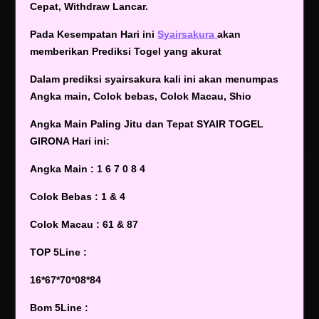
Cepat, Withdraw Lancar.
Pada Kesempatan Hari ini
Syairsakura
akan
memberikan Prediksi Togel yang akurat
Dalam prediksi syairsakura kali ini akan menumpas
Angka main, Colok bebas, Colok Macau, Shio
Angka Main Paling Jitu dan Tepat SYAIR TOGEL
GIRONA Hari ini:
Angka Main : 1 6 7 0 8 4
Colok Bebas : 1 & 4
Colok Macau : 61 & 87
TOP 5Line :
16*67*70*08*84
Bom 5Line :