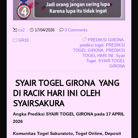
cs2
17/04/2026
0 Comments
,
PREDIKSI GIRONA
GR10
,
prediksi togel
PREDIKSI
,
TOGEL GIRONA
PREDIKSI
,
TOGEL HARI INI
Syair
,
Togel
SYAIR TOGEL
GIRONA
SYAIR TOGEL GIRONA YANG
DI RACIK HARI INI OLEH
SYAIRSAKURA
Angka Prediksi SYAIR TOGEL GIRONA pada 17 APRIL
2026
Komunitas Togel Sakuratoto, Togel Online, Deposit