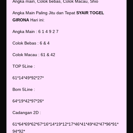
Angka main, Colok bebas, Colok Macau, Shio
Angka Main Paling Jitu dan Tepat
SYAIR TOGEL
GIRONA
Hari ini:
Angka Main : 6 1 4 9 2 7
Colok Bebas : 6 & 4
Colok Macau : 61 & 42
TOP 5Line :
61*14*49*92*27*
Bom 5Line :
64*19*42*97*26*
Cadangan 2D :
61*64*69*62*67*16*14*19*12*17*46*41*49*42*47*96*91*
94*92*