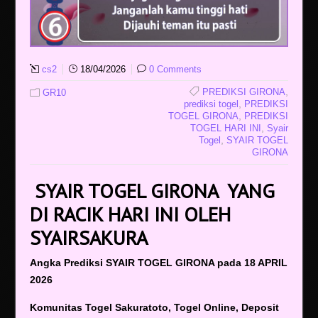
cs2
18/04/2026
0 Comments
,
PREDIKSI GIRONA
GR10
,
prediksi togel
PREDIKSI
,
TOGEL GIRONA
PREDIKSI
,
TOGEL HARI INI
Syair
,
Togel
SYAIR TOGEL
GIRONA
SYAIR TOGEL GIRONA YANG
DI RACIK HARI INI OLEH
SYAIRSAKURA
Angka Prediksi SYAIR TOGEL GIRONA pada 18 APRIL
2026
Komunitas Togel Sakuratoto, Togel Online, Deposit