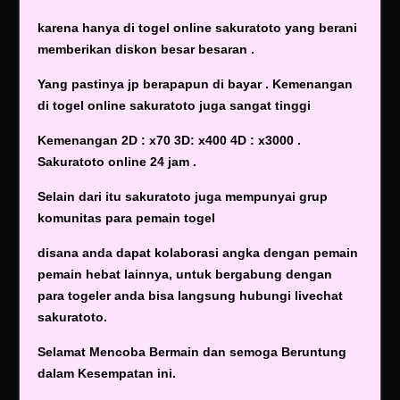
karena hanya di togel online sakuratoto yang berani
memberikan diskon besar besaran .
Yang pastinya jp berapapun di bayar . Kemenangan
di togel online sakuratoto juga sangat tinggi
Kemenangan 2D : x70 3D: x400 4D : x3000 .
Sakuratoto online 24 jam .
Selain dari itu sakuratoto juga mempunyai grup
komunitas para pemain togel
disana anda dapat kolaborasi angka dengan pemain
pemain hebat lainnya, untuk bergabung dengan
para togeler anda bisa langsung hubungi livechat
sakuratoto.
Selamat Mencoba Bermain dan semoga Beruntung
dalam Kesempatan ini.