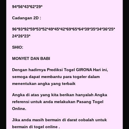
94*56*43*62*29*
Cadangan 2D :
96*93*92*59*53*52*49*45*42*69*65*64*39*35*34*36*25*
24*26*23*
SHIO:
MONYET DAN BABI
Dengan hadirnya Prediksi Togel GIRONA Hari ini,
semoga dapat membantu para togeler dalam
menentukan angka yang terbaik
Angka di atas yang kita berikan hanyalah Angka
referensi untuk anda melakukan Pasang Togel
Online.
Jika anda masih bermain di darat cobalah untuk
bermain di togel online .