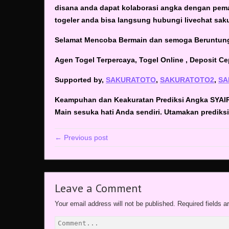
disana anda dapat kolaborasi angka dengan pem
togeler anda bisa langsung hubungi livechat saku
Selamat Mencoba Bermain dan semoga Beruntung
Agen Togel Terpercaya, Togel Online , Deposit Ce
Supported by,
SAKURATOTO
,
SAKURATOTO2
,
SA
Keampuhan dan Keakuratan Prediksi Angka SYA
Main sesuka hati Anda sendiri. Utamakan prediksi
← Previous post
Leave a Comment
Your email address will not be published.
Required fields 