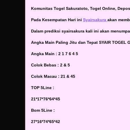
Komunitas Togel Sakuratoto, Togel Online, Depos
Pada Kesempatan Hari ini
Syairsakura
akan membe
Dalam prediksi syairsakura kali ini akan menump
Angka Main Paling Jitu dan Tepat SYAIR TOGEL G
Angka Main : 2 1 7 6 4 5
Colok Bebas : 2 & 5
Colok Macau : 21 & 45
TOP 5Line :
21*17*76*64*45
Bom 5Line :
27*16*74*65*42