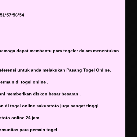
*51*57*56*54
, semoga dapat membantu para togeler dalam menentukan
referensi untuk anda melakukan Pasang Togel Online.
rmain di togel online .
rani memberikan diskon besar besaran .
 di togel online sakuratoto juga sangat tinggi
toto online 24 jam .
komunitas para pemain togel