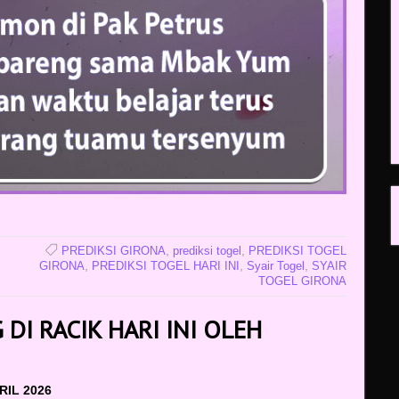
,
,
PREDIKSI GIRONA
prediksi togel
PREDIKSI TOGEL
,
,
,
GIRONA
PREDIKSI TOGEL HARI INI
Syair Togel
SYAIR
TOGEL GIRONA
DI RACIK HARI INI OLEH
RIL 2026