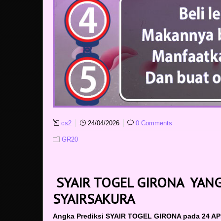
cs2
24/04/2026
0 Comments
GR20
SYAIR TOGEL GIRONA YANG 
SYAIRSAKURA
Angka Prediksi SYAIR TOGEL GIRONA pada 24 AP