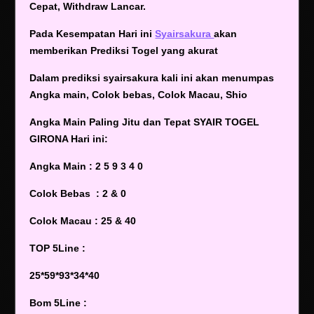
Cepat, Withdraw Lancar.
Pada Kesempatan Hari ini
Syairsakura
akan
memberikan Prediksi Togel yang akurat
Dalam prediksi syairsakura kali ini akan menumpas
Angka main, Colok bebas, Colok Macau, Shio
Angka Main Paling Jitu dan Tepat SYAIR TOGEL
GIRONA Hari ini:
Angka Main : 2 5 9 3 4 0
Colok Bebas : 2 & 0
Colok Macau : 25 & 40
TOP 5Line :
25*59*93*34*40
Bom 5Line :