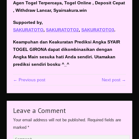
Agen Togel Terpercaya, Togel Online , Deposit Cepat
, Withdraw Lancar, Syairsakura.win
Supported by,
SAKURATOTO
,
SAKURATOTO2
,
SAKURATOTO3
.
Keampuhan dan Keakuratan Prediksi Angka SYAIR
TOGEL GIRONA dapat dikombinasikan dengan
Angka Main sesuka hati Anda sendiri. Utamakan
prediksi sendiri bosku ^_^
← Previous post
Next post →
Leave a Comment
Your email address will not be published.
Required fields are
marked
*