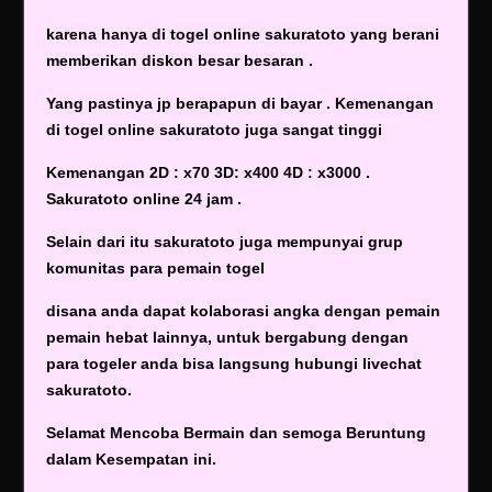
karena hanya di togel online sakuratoto yang berani
memberikan diskon besar besaran .
Yang pastinya jp berapapun di bayar . Kemenangan
di togel online sakuratoto juga sangat tinggi
Kemenangan 2D : x70 3D: x400 4D : x3000 .
Sakuratoto online 24 jam .
Selain dari itu sakuratoto juga mempunyai grup
komunitas para pemain togel
disana anda dapat kolaborasi angka dengan pemain
pemain hebat lainnya, untuk bergabung dengan
para togeler anda bisa langsung hubungi livechat
sakuratoto.
Selamat Mencoba Bermain dan semoga Beruntung
dalam Kesempatan ini.