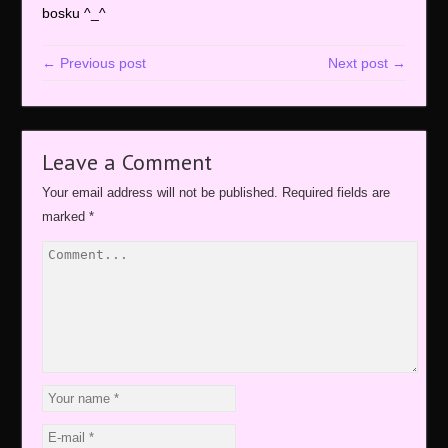
bosku ^_^
← Previous post
Next post →
Leave a Comment
Your email address will not be published.
Required fields are
marked
*