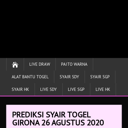
LIVE DRAW
PAITO WARNA
ALAT BANTU TOGEL
SYAIR SDY
SYAIR SGP
SYAIR HK
LIVE SDY
LIVE SGP
LIVE HK
PREDIKSI SYAIR TOGEL
GIRONA 26 AGUSTUS 2020