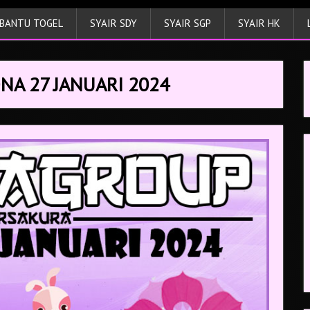
 BANTU TOGEL
SYAIR SDY
SYAIR SGP
SYAIR HK
NA 27 JANUARI 2024