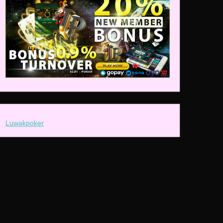
Luwakpoker