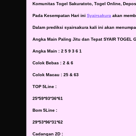
Komunitas Togel Sakuratoto, Togel Online, Depos
Pada Kesempatan Hari ini
Syairsakura
akan member
Dalam prediksi syairsakura kali ini akan menump
Angka Main Paling Jitu dan Tepat SYAIR TOGEL G
Angka Main : 2 5 9 3 6 1
Colok Bebas : 2 & 6
Colok Macau : 25 & 63
TOP 5Line :
25*59*93*36*61
Bom 5Line :
29*53*96*31*62
Cadangan 2D :