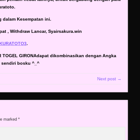
ratoto.
 dalam Kesempatan ini.
pat , Withdraw Lancar, Syairsakura.win
KURATOTO3
.
IR TOGEL GIRONAdapat dikombinasikan dengan Angka
 sendiri bosku ^_^
Next post →
are marked
*