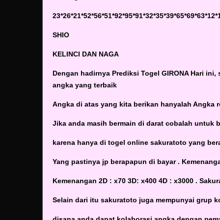
23*26*21*52*56*51*92*95*91*32*35*39*65*69*63*12*
SHIO
KELINCI DAN NAGA
Dengan hadirnya Prediksi Togel GIRONA Hari ini
angka yang terbaik
Angka di atas yang kita berikan hanyalah Angka 
Jika anda masih bermain di darat cobalah untuk be
karena hanya di togel online sakuratoto yang be
Yang pastinya jp berapapun di bayar . Kemenangan
Kemenangan 2D : x70 3D: x400 4D : x3000 . Sakura
Selain dari itu sakuratoto juga mempunyai grup 
disana anda dapat kolaborasi angka dengan pem