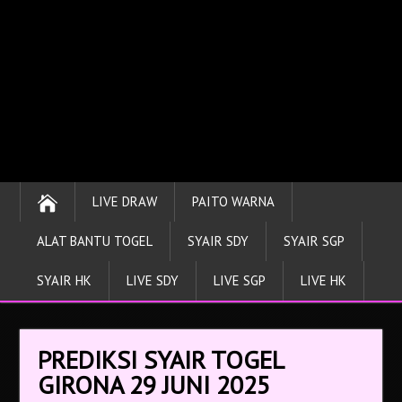
LIVE DRAW
PAITO WARNA
ALAT BANTU TOGEL
SYAIR SDY
SYAIR SGP
SYAIR HK
LIVE SDY
LIVE SGP
LIVE HK
PREDIKSI SYAIR TOGEL
GIRONA 29 JUNI 2025