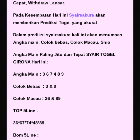
Cepat, Withdraw Lancar.
Pada Kesempatan Hari ini
Syairsakura
akan
memberikan Prediksi Togel yang akurat
Dalam prediksi syairsakura kali ini akan menumpas
Angka main, Colok bebas, Colok Macau, Shio
Angka Main Paling Jitu dan Tepat SYAIR TOGEL
GIRONA Hari ini:
Angka Main : 3 6 7 4 8 9
Colok Bebas : 3 & 9
Colok Macau : 36 & 89
TOP 5Line :
36*67*74*48*89
Bom 5Line :