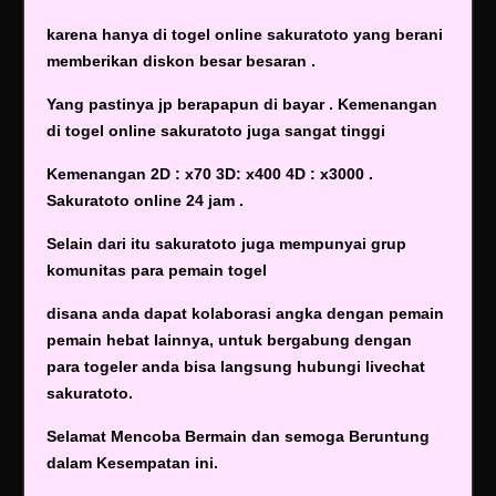
karena hanya di togel online sakuratoto yang berani
memberikan diskon besar besaran .
Yang pastinya jp berapapun di bayar . Kemenangan
di togel online sakuratoto juga sangat tinggi
Kemenangan 2D : x70 3D: x400 4D : x3000 .
Sakuratoto online 24 jam .
Selain dari itu sakuratoto juga mempunyai grup
komunitas para pemain togel
disana anda dapat kolaborasi angka dengan pemain
pemain hebat lainnya, untuk bergabung dengan
para togeler anda bisa langsung hubungi livechat
sakuratoto.
Selamat Mencoba Bermain dan semoga Beruntung
dalam Kesempatan ini.