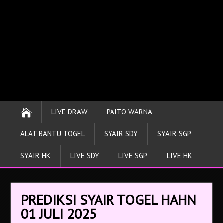
LIVE DRAW
PAITO WARNA
ALAT BANTU TOGEL
SYAIR SDY
SYAIR SGP
SYAIR HK
LIVE SDY
LIVE SGP
LIVE HK
PREDIKSI SYAIR TOGEL HAHN
01 JULI 2025