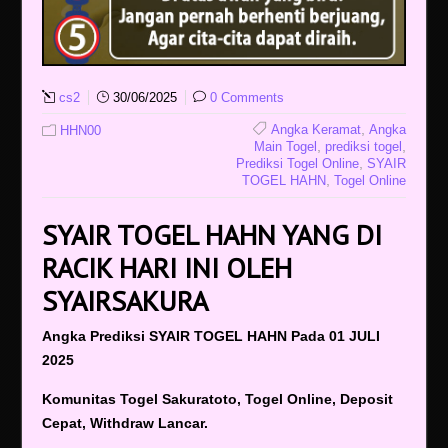
cs2
30/06/2025
0 Comments
,
Angka Keramat
Angka
HHN00
,
,
Main Togel
prediksi togel
,
Prediksi Togel Online
SYAIR
,
TOGEL HAHN
Togel Online
SYAIR TOGEL HAHN YANG DI
RACIK HARI INI OLEH
SYAIRSAKURA
Angka Prediksi SYAIR TOGEL HAHN Pada 01 JULI
2025
Komunitas Togel Sakuratoto, Togel Online, Deposit
Cepat, Withdraw Lancar.