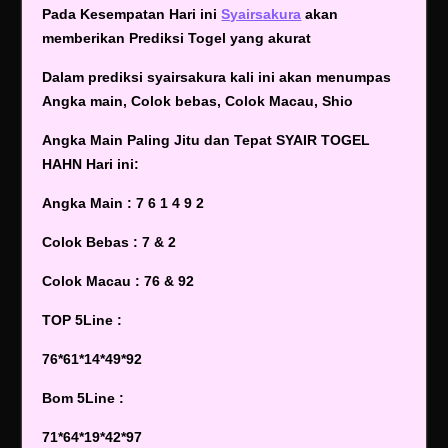
Pada Kesempatan Hari ini
Syairsakura
akan
memberikan Prediksi Togel yang akurat
Dalam prediksi syairsakura kali ini akan menumpas
Angka main, Colok bebas, Colok Macau, Shio
Angka Main Paling Jitu dan Tepat SYAIR TOGEL
HAHN Hari ini:
Angka Main : 7 6 1 4 9 2
Colok Bebas : 7 & 2
Colok Macau : 76 & 92
TOP 5Line :
76*61*14*49*92
Bom 5Line :
71*64*19*42*97