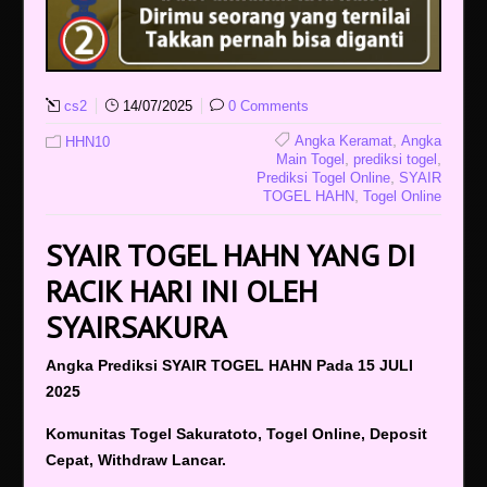
cs2
14/07/2025
0 Comments
,
Angka Keramat
Angka
HHN10
,
,
Main Togel
prediksi togel
,
Prediksi Togel Online
SYAIR
,
TOGEL HAHN
Togel Online
SYAIR TOGEL HAHN YANG DI
RACIK HARI INI OLEH
SYAIRSAKURA
Angka Prediksi SYAIR TOGEL HAHN Pada 15 JULI
2025
Komunitas Togel Sakuratoto, Togel Online, Deposit
Cepat, Withdraw Lancar.