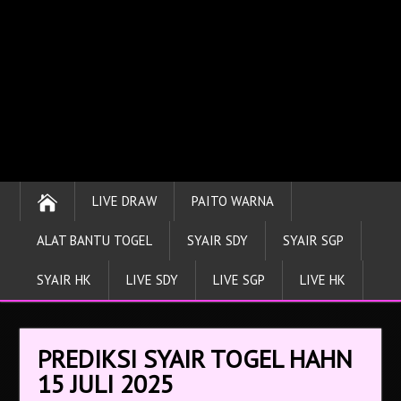
LIVE DRAW
PAITO WARNA
ALAT BANTU TOGEL
SYAIR SDY
SYAIR SGP
SYAIR HK
LIVE SDY
LIVE SGP
LIVE HK
PREDIKSI SYAIR TOGEL HAHN
15 JULI 2025