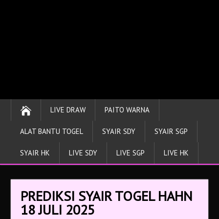
LIVE DRAW
PAITO WARNA
ALAT BANTU TOGEL
SYAIR SDY
SYAIR SGP
SYAIR HK
LIVE SDY
LIVE SGP
LIVE HK
PREDIKSI SYAIR TOGEL HAHN
18 JULI 2025