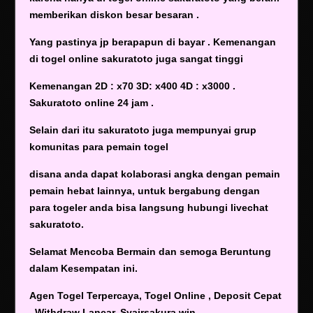
memberikan diskon besar besaran .
Yang pastinya jp berapapun di bayar . Kemenangan
di togel online sakuratoto juga sangat tinggi
Kemenangan 2D : x70 3D: x400 4D : x3000 .
Sakuratoto online 24 jam .
Selain dari itu sakuratoto juga mempunyai grup
komunitas para pemain togel
disana anda dapat kolaborasi angka dengan pemain
pemain hebat lainnya, untuk bergabung dengan
para togeler anda bisa langsung hubungi livechat
sakuratoto.
Selamat Mencoba Bermain dan semoga Beruntung
dalam Kesempatan ini.
Agen Togel Terpercaya, Togel Online , Deposit Cepat
, Withdraw Lancar, Syairsakura.win