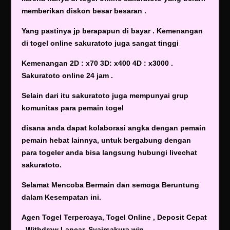
memberikan diskon besar besaran .
Yang pastinya jp berapapun di bayar . Kemenangan
di togel online sakuratoto juga sangat tinggi
Kemenangan 2D : x70 3D: x400 4D : x3000 .
Sakuratoto online 24 jam .
Selain dari itu sakuratoto juga mempunyai grup
komunitas para pemain togel
disana anda dapat kolaborasi angka dengan pemain
pemain hebat lainnya, untuk bergabung dengan
para togeler anda bisa langsung hubungi livechat
sakuratoto.
Selamat Mencoba Bermain dan semoga Beruntung
dalam Kesempatan ini.
Agen Togel Terpercaya, Togel Online , Deposit Cepat
, Withdraw Lancar, Syairsakura.win