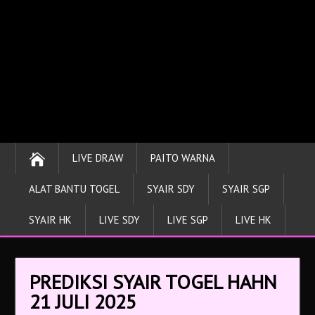
LIVE DRAW
PAITO WARNA
ALAT BANTU TOGEL
SYAIR SDY
SYAIR SGP
SYAIR HK
LIVE SDY
LIVE SGP
LIVE HK
PREDIKSI SYAIR TOGEL HAHN
21 JULI 2025