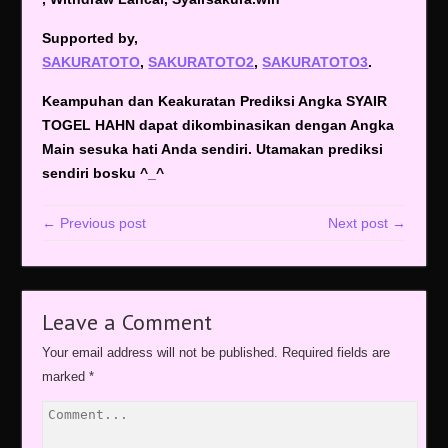
Supported by,
SAKURATOTO
,
SAKURATOTO2
,
SAKURATOTO3
.
Keampuhan dan Keakuratan Prediksi Angka SYAIR
TOGEL HAHN dapat dikombinasikan dengan Angka
Main sesuka hati Anda sendiri. Utamakan prediksi
sendiri bosku ^_^
← Previous post
Next post →
Leave a Comment
Your email address will not be published.
Required fields are
marked
*