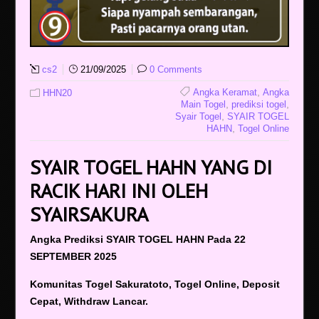
cs2
21/09/2025
0 Comments
,
Angka Keramat
Angka
HHN20
,
,
Main Togel
prediksi togel
,
Syair Togel
SYAIR TOGEL
,
HAHN
Togel Online
SYAIR TOGEL HAHN YANG DI
RACIK HARI INI OLEH
SYAIRSAKURA
Angka Prediksi SYAIR TOGEL HAHN Pada 22
SEPTEMBER 2025
Komunitas Togel Sakuratoto, Togel Online, Deposit
Cepat, Withdraw Lancar.