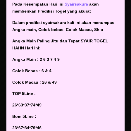
Pada Kesempatan Hari ini
Syairsakura
akan
memberikan Prediksi Togel yang akurat
Dalam prediksi syairsakura kali ini akan menumpas
Angka main, Colok bebas, Colok Macau, Shio
Angka Main Paling Jitu dan Tepat SYAIR TOGEL
HAHN Hari ini:
Angka Main : 2 6 3 7 4 9
Colok Bebas : 6 & 4
Colok Macau : 26 & 49
TOP 5Line :
26*63*37*74*49
Bom 5Line :
23*67*34*79*46