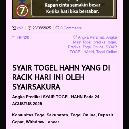
cs2
23/08/2025
0 Comments
,
Angka Keramat
Angka
HHN20
,
,
Main Togel
prediksi togel
,
Prediksi Togel Online
SYAIR
,
TOGEL HAHN
Togel Online
SYAIR TOGEL HAHN YANG DI
RACIK HARI INI OLEH
SYAIRSAKURA
Angka Prediksi SYAIR TOGEL HAHN Pada 24
AGUSTUS 2025
Komunitas Togel Sakuratoto, Togel Online, Deposit
Cepat, Withdraw Lancar.