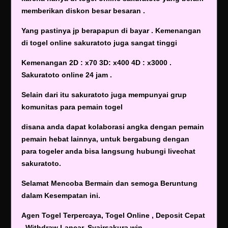
memberikan diskon besar besaran .
Yang pastinya jp berapapun di bayar . Kemenangan
di togel online sakuratoto juga sangat tinggi
Kemenangan 2D : x70 3D: x400 4D : x3000 .
Sakuratoto online 24 jam .
Selain dari itu sakuratoto juga mempunyai grup
komunitas para pemain togel
disana anda dapat kolaborasi angka dengan pemain
pemain hebat lainnya, untuk bergabung dengan
para togeler anda bisa langsung hubungi livechat
sakuratoto.
Selamat Mencoba Bermain dan semoga Beruntung
dalam Kesempatan ini.
Agen Togel Terpercaya, Togel Online , Deposit Cepat
, Withdraw Lancar, Syairsakura.win