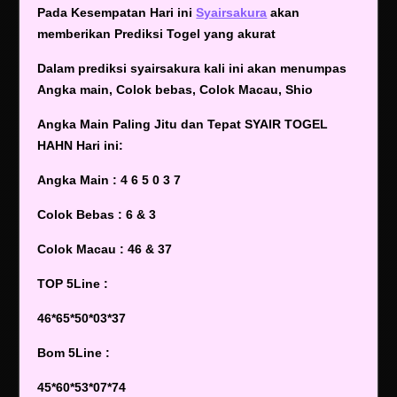
Pada Kesempatan Hari ini
Syairsakura
akan
memberikan Prediksi Togel yang akurat
Dalam prediksi syairsakura kali ini akan menumpas
Angka main, Colok bebas, Colok Macau, Shio
Angka Main Paling Jitu dan Tepat SYAIR TOGEL
HAHN Hari ini:
Angka Main : 4 6 5 0 3 7
Colok Bebas : 6 & 3
Colok Macau : 46 & 37
TOP 5Line :
46*65*50*03*37
Bom 5Line :
45*60*53*07*74