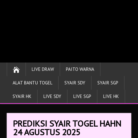
LIVE DRAW
PAITO WARNA
ALAT BANTU TOGEL
SYAIR SDY
SYAIR SGP
SYAIR HK
LIVE SDY
LIVE SGP
LIVE HK
PREDIKSI SYAIR TOGEL HAHN
24 AGUSTUS 2025