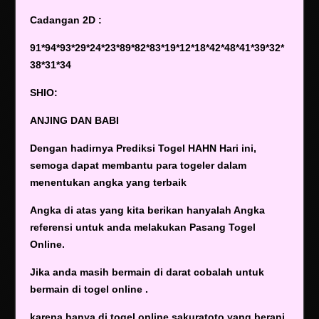
Cadangan 2D :
91*94*93*29*24*23*89*82*83*19*12*18*42*48*41*39*32*
38*31*34
SHIO:
ANJING DAN BABI
Dengan hadirnya Prediksi Togel HAHN Hari ini,
semoga dapat membantu para togeler dalam
menentukan angka yang terbaik
Angka di atas yang kita berikan hanyalah Angka
referensi untuk anda melakukan Pasang Togel
Online.
Jika anda masih bermain di darat cobalah untuk
bermain di togel online .
karena hanya di togel online sakuratoto yang berani