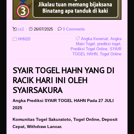
cs2
26/07/2025
0 Comments
,
Angka Keramat
Angka
HHN20
,
,
Main Togel
prediksi togel
,
Prediksi Togel Online
SYAIR
,
TOGEL HAHN
Togel Online
SYAIR TOGEL HAHN YANG DI
RACIK HARI INI OLEH
SYAIRSAKURA
Angka Prediksi SYAIR TOGEL HAHN Pada 27 JULI
2025
Komunitas Togel Sakuratoto, Togel Online, Deposit
Cepat, Withdraw Lancar.