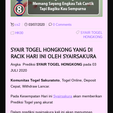
cs2
03/07/2020
0 Comments
SYAIR TOGEL
HK00
HONGKONG
SYAIR TOGEL HONGKONG YANG DI
RACIK HARI INI OLEH SYAIRSAKURA
Angka Prediksi
SYAIR TOGEL HONGKONG
pada 03
JULI 2020
Ko
munitas Togel Sakuratoto
, Togel Online, Deposit
Cepat, Withdraw Lancar.
Pada Kesempatan Hari ini
Syairsakura
akan memberikan
Prediksi Togel yang akurat
Dalam prediksi syairsakura kali ini akan menumpas