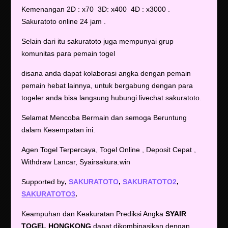
Kemenangan 2D : x70 3D: x400 4D : x3000 .
Sakuratoto online 24 jam .
Selain dari itu sakuratoto juga mempunyai grup
komunitas para pemain togel
disana anda dapat kolaborasi angka dengan pemain
pemain hebat lainnya, untuk bergabung dengan para
togeler anda bisa langsung hubungi livechat sakuratoto.
Selamat Mencoba Bermain dan semoga Beruntung
dalam Kesempatan ini.
Agen Togel Terpercaya, Togel Online , Deposit Cepat ,
Withdraw Lancar, Syairsakura.win
Supported by
,
SAKURATOTO
,
SAKURATOTO2
,
SAKURATOTO3
.
Keampuhan dan Keakuratan Prediksi Angka
SYAIR
TOGEL HONGKONG
dapat dikombinasikan dengan