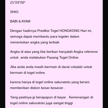
21*24*26*
SHIO:
BABI & AYAM
Dengan hadirnya Prediksi Togel HONGKONG Hari ini,
semoga dapat membantu para togeler dalam
menentukan angka yang terbaik
Angka di atas yang kita berikan hanyalah Angka referensi
untuk anda melakukan Pasang Togel Online.
Jika anda anda masih bermain di darat cobalah untuk
bermain di togel online .
karena hanya di togel online sakuratoto yang berani
memberikan diskon besar besaran .
Yang pastinya jp berapapun di bayar . Kemenangan di
togel online sakuratoto juga sangat tinggi