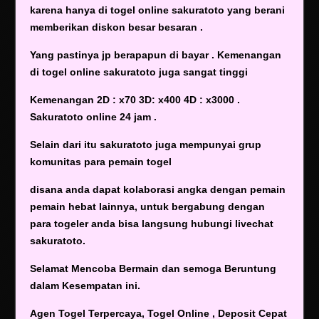
karena hanya di togel online sakuratoto yang berani
memberikan diskon besar besaran .
Yang pastinya jp berapapun di bayar . Kemenangan
di togel online sakuratoto juga sangat tinggi
Kemenangan 2D : x70 3D: x400 4D : x3000 .
Sakuratoto online 24 jam .
Selain dari itu sakuratoto juga mempunyai grup
komunitas para pemain togel
disana anda dapat kolaborasi angka dengan pemain
pemain hebat lainnya, untuk bergabung dengan
para togeler anda bisa langsung hubungi livechat
sakuratoto.
Selamat Mencoba Bermain dan semoga Beruntung
dalam Kesempatan ini.
Agen Togel Terpercaya, Togel Online , Deposit Cepat