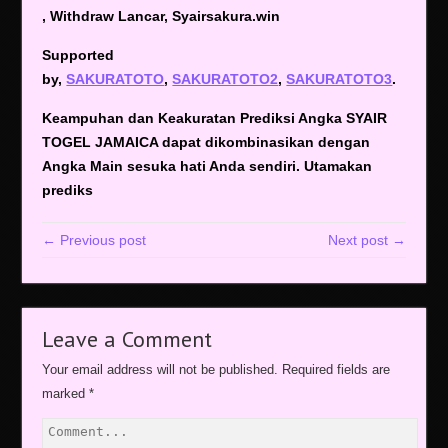
, Withdraw Lancar, Syairsakura.win
Supported
by,
SAKURATOTO
,
SAKURATOTO2
,
SAKURATOTO3
.
Keampuhan dan Keakuratan Prediksi Angka SYAIR
TOGEL JAMAICA dapat dikombinasikan dengan
Angka Main sesuka hati Anda sendiri. Utamakan
prediks
← Previous post
Next post →
Leave a Comment
Your email address will not be published.
Required fields are
marked
*