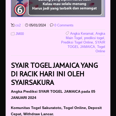
cs2
05/01/2024
0 Comments
,
Angka Keramat
Angka
JM00
,
,
Main Togel
prediksi togel
,
Prediksi Togel Online
SYAIR
,
TOGEL JAMAICA
Togel
Online
SYAIR TOGEL JAMAICA YANG
DI RACIK HARI INI OLEH
SYAIRSAKURA
Angka Prediksi SYAIR TOGEL JAMAICA pada 05
JANUARI 2024
Komunitas Togel Sakuratoto, Togel Online, Deposit
Cepat, Withdraw Lancar.