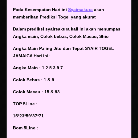
Pada Kesempatan Hari ini
Syairsakura
akan
memberikan Prediksi Togel yang akurat
Dalam prediksi syairsakura kali ini akan menumpas
Angka main, Colok bebas, Colok Macau, Shio
Angka Main Paling Jitu dan Tepat SYAIR TOGEL
JAMAICA Hari ini:
Angka Main : 1 2 5 3 9 7
Colok Bebas : 1 & 9
Colok Macau : 15 & 93
TOP 5Line :
15*23*59*37*71
Bom 5Line :