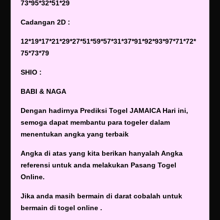
73*95*32*51*29
Cadangan 2D :
12*19*17*21*29*27*51*59*57*31*37*91*92*93*97*71*72*
75*73*79
SHIO :
BABI & NAGA
Dengan hadirnya Prediksi Togel JAMAICA Hari ini,
semoga dapat membantu para togeler dalam
menentukan angka yang terbaik
Angka di atas yang kita berikan hanyalah Angka
referensi untuk anda melakukan Pasang Togel
Online.
Jika anda masih bermain di darat cobalah untuk
bermain di togel online .