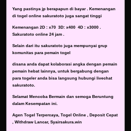
Yang pastinya jp berapapun di bayar . Kemenangan
di togel online sakuratoto juga sangat tinggi
Kemenangan 2D : x70 3D: x400 4D : x3000 .
Sakuratoto online 24 jam .
Selain dari itu sakuratoto juga mempunyai grup
komunitas para pemain togel
disana anda dapat kolaborasi angka dengan pemain
pemain hebat lainnya, untuk bergabung dengan
para togeler anda bisa langsung hubungi livechat
sakuratoto.
Selamat Mencoba Bermain dan semoga Beruntung
dalam Kesempatan ini.
Agen Togel Terpercaya, Togel Online , Deposit Cepat
, Withdraw Lancar, Syairsakura.win