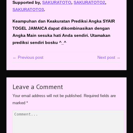
Supported by,
SAKURATOTO
,
SAKURATOTO2
,
SAKURATOTO3
.
Keampuhan dan Keakuratan Prediksi Angka SYAIR
TOGEL JAMAICA dapat dikombinasikan dengan
Angka Main sesuka hati Anda sendiri. Utamakan
prediksi sendiri bosku ^_^
← Previous post
Next post →
Leave a Comment
Your email address will not be published.
Required fields are
marked
*