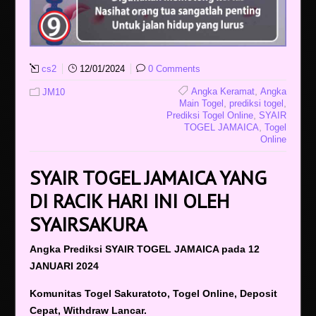
cs2
12/01/2024
0 Comments
,
Angka Keramat
Angka
JM10
,
,
Main Togel
prediksi togel
,
Prediksi Togel Online
SYAIR
,
TOGEL JAMAICA
Togel
Online
SYAIR TOGEL JAMAICA YANG
DI RACIK HARI INI OLEH
SYAIRSAKURA
Angka Prediksi SYAIR TOGEL JAMAICA pada 12
JANUARI 2024
Komunitas Togel Sakuratoto, Togel Online, Deposit
Cepat, Withdraw Lancar.