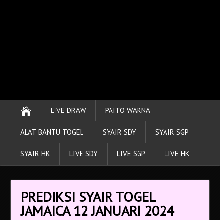
LIVE DRAW
PAITO WARNA
ALAT BANTU TOGEL
SYAIR SDY
SYAIR SGP
SYAIR HK
LIVE SDY
LIVE SGP
LIVE HK
PREDIKSI SYAIR TOGEL
JAMAICA 12 JANUARI 2024