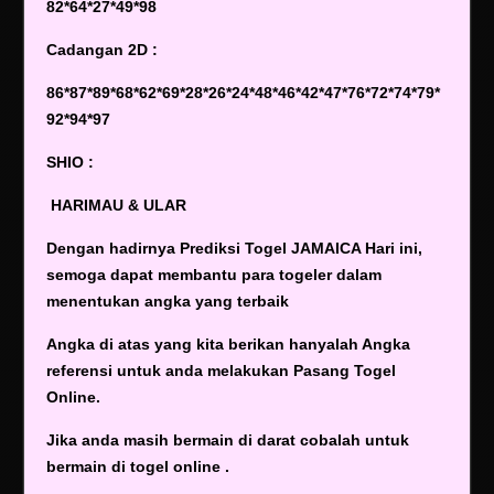
82*64*27*49*98
Cadangan 2D :
86*87*89*68*62*69*28*26*24*48*46*42*47*76*72*74*79*
92*94*97
SHIO :
HARIMAU & ULAR
Dengan hadirnya Prediksi Togel JAMAICA Hari ini,
semoga dapat membantu para togeler dalam
menentukan angka yang terbaik
Angka di atas yang kita berikan hanyalah Angka
referensi untuk anda melakukan Pasang Togel
Online.
Jika anda masih bermain di darat cobalah untuk
bermain di togel online .