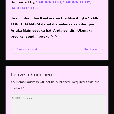
Supported by,
SAKURATOTO
,
SAKURATOTO2
,
SAKURATOTO3
.
Keampuhan dan Keakuratan Prediksi Angka SYAIR
TOGEL JAMAICA dapat dikombinasikan dengan
Angka Main sesuka hati Anda sendiri. Utamakan
prediksi sendiri bosku ^_^
← Previous post
Next post →
Leave a Comment
Your email address will not be published.
Required fields are
marked
*