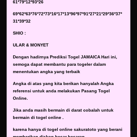
61*79*12*93*26
69*62*63*76*72*73*16*17*13*96*97*91*27*21*29*36*37*
31*39*32
SHIO :
ULAR & MONYET
Dengan hadirnya Prediksi Togel JAMAICA Hari ini,
semoga dapat membantu para togeler dalam
menentukan angka yang terbaik
Angka di atas yang kita berikan hanyalah Angka
referensi untuk anda melakukan Pasang Togel
Online.
Jika anda masih bermain di darat cobalah untuk
bermain di togel online .
karena hanya di togel online sakuratoto yang berani
memberikan diskon besar besaran .