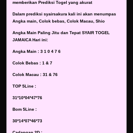
memberikan Prediksi Togel yang akurat
Dalam prediksi syairsakura kali ini akan menumpas
Angka main, Colok bebas, Colok Macau, Shio
Angka Main Paling Jitu dan Tepat SYAIR TOGEL
JAMAICA Hari ini:
Angka Main : 3 1 0 4 7 6
Colok Bebas : 1 & 7
Colok Macau : 31 & 76
TOP 5Line :
31*10*04*47*76
Bom 5Line :
30*14*07*46*73
Cadangan 2D :