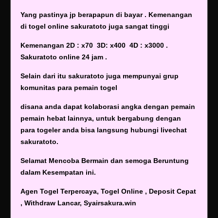
Yang pastinya jp berapapun di bayar . Kemenangan
di togel online sakuratoto juga sangat tinggi
Kemenangan 2D : x70 3D: x400 4D : x3000 .
Sakuratoto online 24 jam .
Selain dari itu sakuratoto juga mempunyai grup
komunitas para pemain togel
disana anda dapat kolaborasi angka dengan pemain
pemain hebat lainnya, untuk bergabung dengan
para togeler anda bisa langsung hubungi livechat
sakuratoto.
Selamat Mencoba Bermain dan semoga Beruntung
dalam Kesempatan ini.
Agen Togel Terpercaya, Togel Online , Deposit Cepat
, Withdraw Lancar, Syairsakura.win