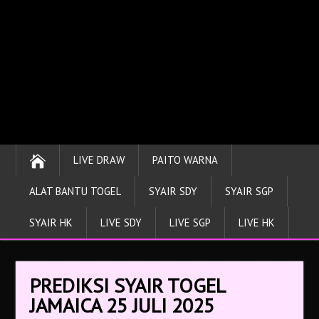
LIVE DRAW
PAITO WARNA
ALAT BANTU TOGEL
SYAIR SDY
SYAIR SGP
SYAIR HK
LIVE SDY
LIVE SGP
LIVE HK
PREDIKSI SYAIR TOGEL
JAMAICA 25 JULI 2025