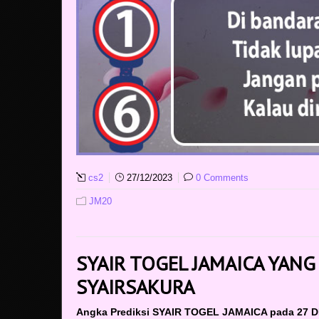
cs2
27/12/2023
0 Comments
JM20
SYAIR TOGEL JAMAICA YANG 
SYAIRSAKURA
Angka Prediksi SYAIR TOGEL JAMAICA pada 27 