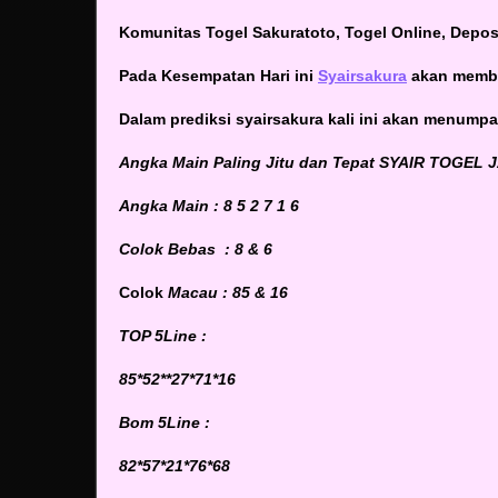
Komunitas Togel Sakuratoto, Togel Online, Depos
Pada Kesempatan Hari ini
Syairsakura
akan member
Dalam prediksi syairsakura kali ini akan menump
Angka Main Paling Jitu dan Tepat SYAIR TOGEL J
Angka Main : 8 5 2 7 1 6
Colok Bebas : 8 & 6
Colok
Macau : 85 & 16
TOP 5Line :
85*52**27*71*16
Bom 5Line :
82*57*21*76*68