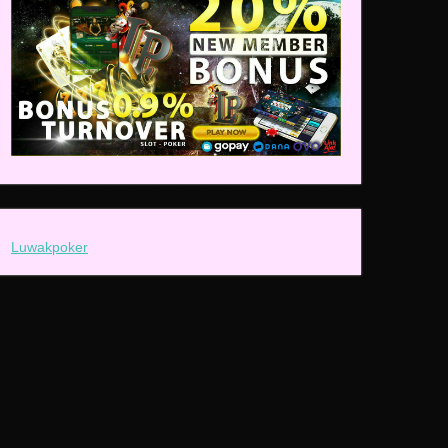
Luwakpoker