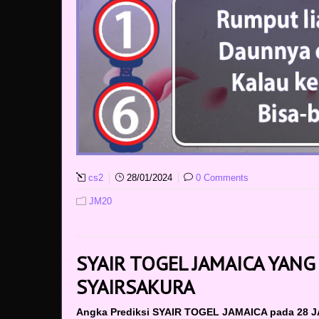
cs2
28/01/2024
0 Comments
JM20
SYAIR TOGEL JAMAICA YANG 
SYAIRSAKURA
Angka Prediksi SYAIR TOGEL JAMAICA pada 28 