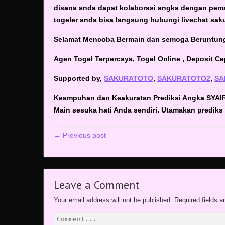
disana anda dapat kolaborasi angka dengan pem
togeler anda bisa langsung hubungi livechat saku
Selamat Mencoba Bermain dan semoga Beruntung
Agen Togel Terpercaya, Togel Online , Deposit Ce
Supported by,
SAKURATOTO
,
SAKURATOTO2
,
SA
Keampuhan dan Keakuratan Prediksi Angka SYA
Main sesuka hati Anda sendiri. Utamakan prediks
← Previous post
Leave a Comment
Your email address will not be published.
Required fields 