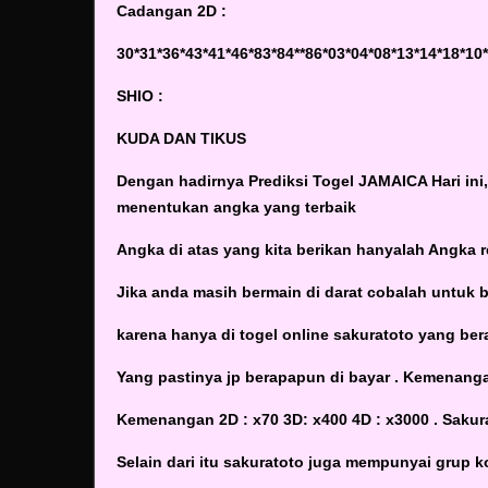
Cadangan 2D :
30*31*36*43*41*46*83*84**86*03*04*08*13*14*18*10
SHIO :
KUDA DAN TIKUS
Dengan hadirnya Prediksi Togel JAMAICA Hari in
menentukan angka yang terbaik
Angka di atas yang kita berikan hanyalah Angka 
Jika anda masih bermain di darat cobalah untuk be
karena hanya di togel online sakuratoto yang be
Yang pastinya jp berapapun di bayar . Kemenangan
Kemenangan 2D : x70 3D: x400 4D : x3000 . Sakura
Selain dari itu sakuratoto juga mempunyai grup 