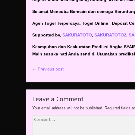
Selamat Mencoba Bermain dan semoga Beruntung
Agen Togel Terpercaya, Togel Online , Deposit Ce
Supported by,
SAKURATOTO
,
SAKURATOTO2
,
SA
Keampuhan dan Keakuratan Prediksi Angka SYA
Main sesuka hati Anda sendiri. Utamakan prediksi
← Previous post
Leave a Comment
Your email address will not be published.
Required fields 