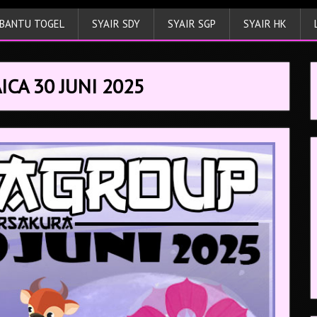
 BANTU TOGEL
SYAIR SDY
SYAIR SGP
SYAIR HK
ICA 30 JUNI 2025