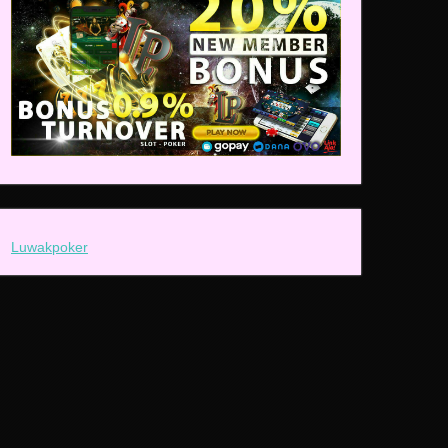
Luwakpoker