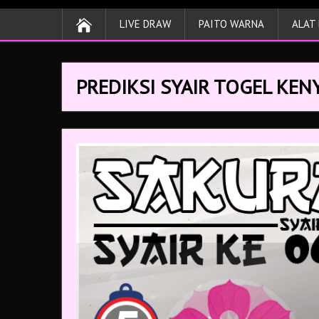
LIVE DRAW
PAITO WARNA
ALAT
PREDIKSI SYAIR TOGEL KEN