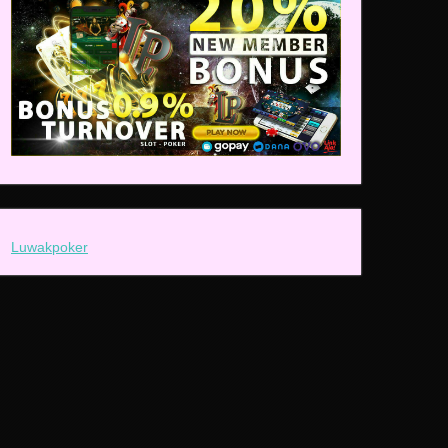
Luwakpoker