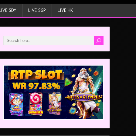
LIVE SDY
LIVE SGP
LIVE HK