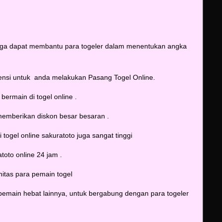
moga dapat membantu para togeler dalam menentukan angka
rensi untuk anda melakukan Pasang Togel Online.
bermain di togel online .
 memberikan diskon besar besaran .
togel online sakuratoto juga sangat tinggi
oto online 24 jam .
nitas para pemain togel
emain hebat lainnya, untuk bergabung dengan para togeler