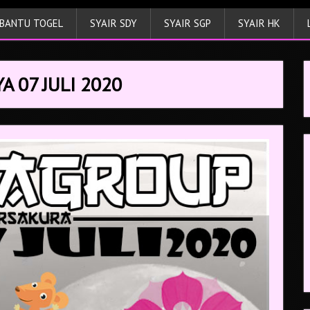
 BANTU TOGEL
SYAIR SDY
SYAIR SGP
SYAIR HK
A 07 JULI 2020