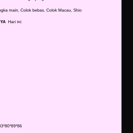
Angka main, Colok bebas, Colok Macau, Shio
NYA
Hari ini:
83*80*89*86