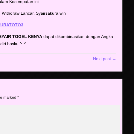
lam Kesempatan ini.
, Withdraw Lancar, Syairsakura.win
KURATOTO3
.
SYAIR TOGEL KENYA
dapat dikombinasikan dengan Angka
diri bosku ^_^
Next post →
are marked
*