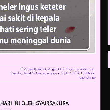
,
,
,
Angka Keramat
Angka Main Togel
prediksi togel
,
,
,
Prediksi Togel Online
syair kenya
SYAIR TOGEL KENYA
Togel Online
 HARI INI OLEH SYAIRSAKURA