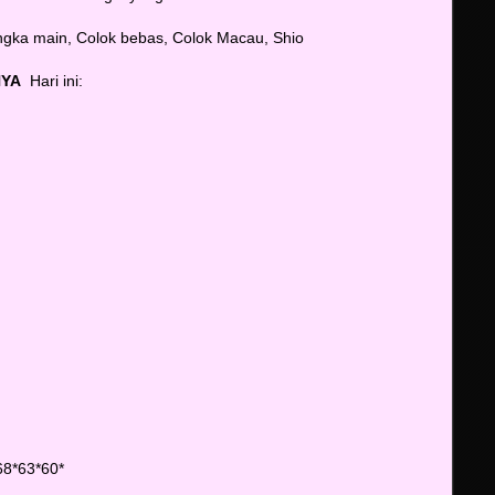
Angka main, Colok bebas, Colok Macau, Shio
NYA
Hari ini:
68*63*60*