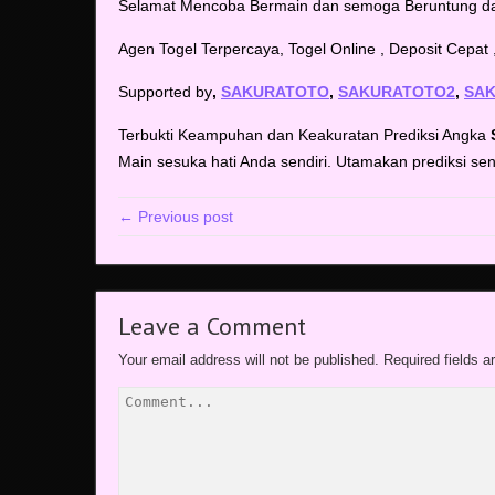
Selamat Mencoba Bermain dan semoga Beruntung da
Agen Togel Terpercaya, Togel Online , Deposit Cepat 
Supported by
,
SAKURATOTO
,
SAKURATOTO2
,
SA
Terbukti Keampuhan dan Keakuratan Prediksi Angka
Main sesuka hati Anda sendiri. Utamakan prediksi sen
← Previous post
Leave a Comment
Your email address will not be published.
Required fields 