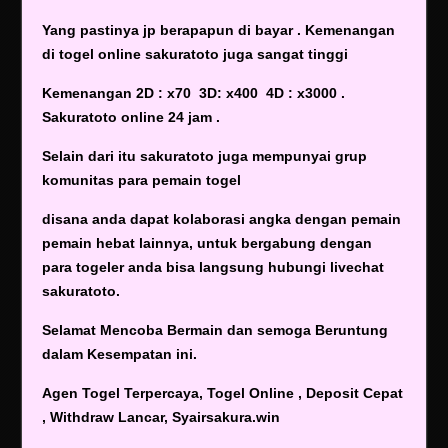
Yang pastinya jp berapapun di bayar . Kemenangan
di togel online sakuratoto juga sangat tinggi
Kemenangan 2D : x70 3D: x400 4D : x3000 .
Sakuratoto online 24 jam .
Selain dari itu sakuratoto juga mempunyai grup
komunitas para pemain togel
disana anda dapat kolaborasi angka dengan pemain
pemain hebat lainnya, untuk bergabung dengan
para togeler anda bisa langsung hubungi livechat
sakuratoto.
Selamat Mencoba Bermain dan semoga Beruntung
dalam Kesempatan ini.
Agen Togel Terpercaya, Togel Online , Deposit Cepat
, Withdraw Lancar, Syairsakura.win