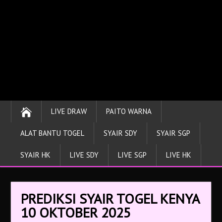
LIVE DRAW
PAITO WARNA
ALAT BANTU TOGEL
SYAIR SDY
SYAIR SGP
SYAIR HK
LIVE SDY
LIVE SGP
LIVE HK
PREDIKSI SYAIR TOGEL KENYA
10 OKTOBER 2025