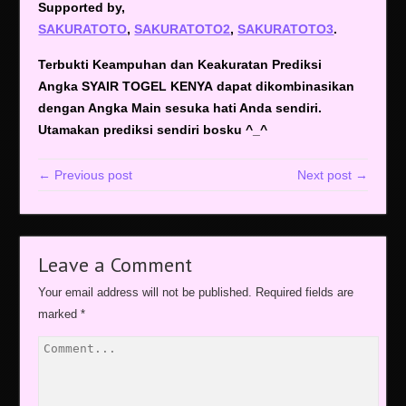
Supported by,
SAKURATOTO
,
SAKURATOTO2
,
SAKURATOTO3
.
Terbukti Keampuhan dan Keakuratan Prediksi
Angka SYAIR TOGEL KENYA dapat dikombinasikan
dengan Angka Main sesuka hati Anda sendiri.
Utamakan prediksi sendiri bosku ^_^
← Previous post
Next post →
Leave a Comment
Your email address will not be published.
Required fields are
marked
*