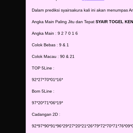
Dalam prediksi syairsakura kali ini akan menumpas 
Angka Main Paling Jitu dan Tepat
SYAIR TOGEL KE
Angka Main : 9 2 7 0 1 6
Colok Bebas : 9 & 1
Colok Macau : 90 & 21
TOP 5Line :
92*27*70*01*16*
Bom 5Line :
97*20*71*06*19*
Cadangan 2D :
92*97*90*91*96*29*27*20*21*26*79*72*70*71*76*09*