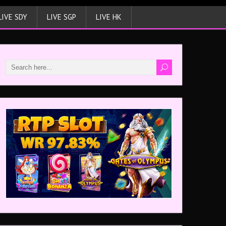
LIVE SDY
LIVE SGP
LIVE HK