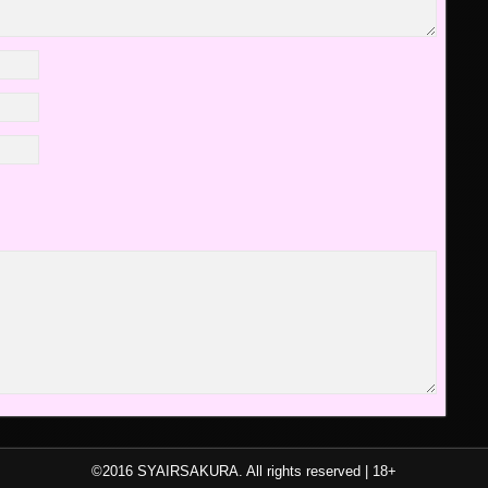
©2016 SYAIRSAKURA. All rights reserved | 18+