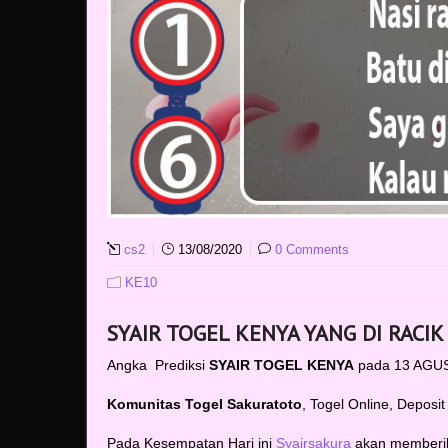
cs2
13/08/2020
0 Comments
KE10
SYAIR TOGEL KENYA YANG DI RACIK
Angka Prediksi
SYAIR TOGEL KENYA
pada 13 AGU
Komunitas Togel Sakuratoto
, Togel Online, Deposi
Pada Kesempatan Hari ini
Syairsakura
akan memberika