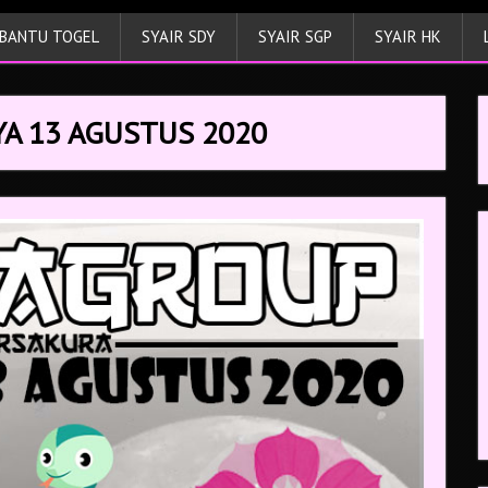
 BANTU TOGEL
SYAIR SDY
SYAIR SGP
SYAIR HK
YA 13 AGUSTUS 2020