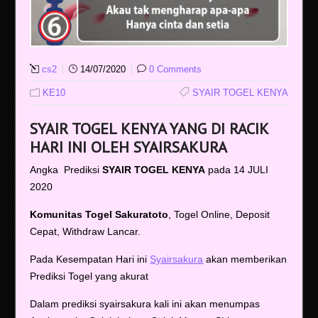
cs2
14/07/2020
0 Comments
KE10
SYAIR TOGEL KENYA
SYAIR TOGEL KENYA YANG DI RACIK
HARI INI OLEH SYAIRSAKURA
Angka Prediksi
SYAIR TOGEL KENYA
pada 14 JULI
2020
Komunitas Togel Sakuratoto
, Togel Online, Deposit
Cepat, Withdraw Lancar.
Pada Kesempatan Hari ini
Syairsakura
akan memberikan
Prediksi Togel yang akurat
Dalam prediksi syairsakura kali ini akan menumpas