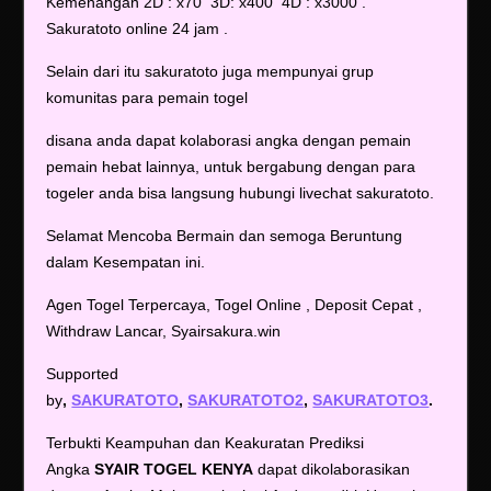
Kemenangan 2D : x70 3D: x400 4D : x3000 .
Sakuratoto online 24 jam .
Selain dari itu sakuratoto juga mempunyai grup
komunitas para pemain togel
disana anda dapat kolaborasi angka dengan pemain
pemain hebat lainnya, untuk bergabung dengan para
togeler anda bisa langsung hubungi livechat sakuratoto.
Selamat Mencoba Bermain dan semoga Beruntung
dalam Kesempatan ini.
Agen Togel Terpercaya, Togel Online , Deposit Cepat ,
Withdraw Lancar, Syairsakura.win
Supported
by
,
SAKURATOTO
,
SAKURATOTO2
,
SAKURATOTO3
.
Terbukti Keampuhan dan Keakuratan Prediksi
Angka
SYAIR TOGEL KENYA
dapat dikolaborasikan