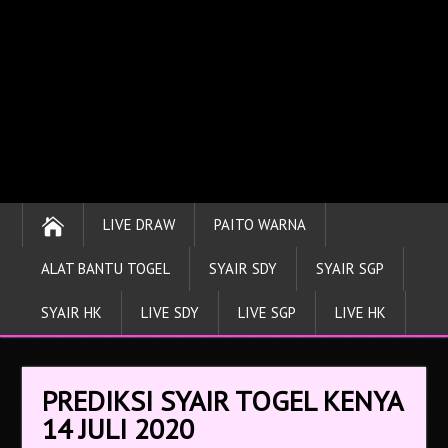
LIVE DRAW
PAITO WARNA
ALAT BANTU TOGEL
SYAIR SDY
SYAIR SGP
SYAIR HK
LIVE SDY
LIVE SGP
LIVE HK
PREDIKSI SYAIR TOGEL KENYA
14 JULI 2020