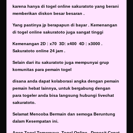
karena hanya di togel online sakuratoto yang berani
memberikan diskon besar besaran .
Yang pastinya jp berapapun di bayar . Kemenangan
di togel online sakuratoto juga sangat tinggi
Kemenangan 2D : x70 3D: x400 4D : x3000 .
Sakuratoto online 24 jam .
Selain dari itu sakuratoto juga mempunyai grup
komunitas para pemain togel
disana anda dapat kolaborasi angka dengan pemain
pemain hebat lainnya, untuk bergabung dengan
para togeler anda bisa langsung hubungi livechat
sakuratoto.
Selamat Mencoba Bermain dan semoga Beruntung
dalam Kesempatan ini.
Agen Togel Terpercaya, Togel Online , Deposit Cepat