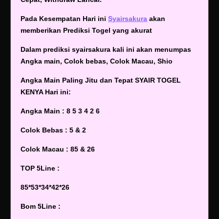
Pada Kesempatan Hari ini
Syairsakura
akan
memberikan Prediksi Togel yang akurat
Dalam prediksi syairsakura kali ini akan menumpas
Angka main, Colok bebas, Colok Macau, Shio
Angka Main Paling Jitu dan Tepat SYAIR TOGEL
KENYA Hari ini:
Angka Main : 8 5 3 4 2 6
Colok Bebas : 5 & 2
Colok Macau : 85 & 26
TOP 5Line :
85*53*34*42*26
Bom 5Line :