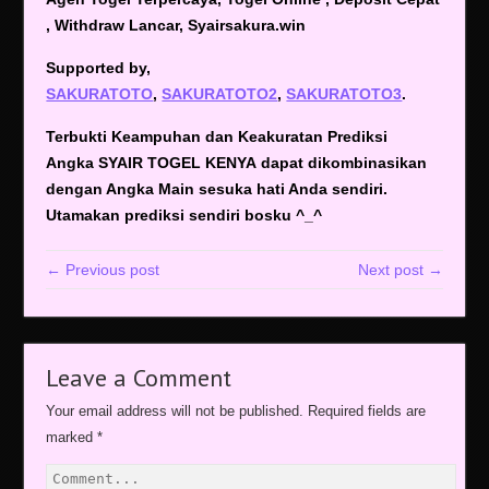
, Withdraw Lancar, Syairsakura.win
Supported by,
SAKURATOTO
,
SAKURATOTO2
,
SAKURATOTO3
.
Terbukti Keampuhan dan Keakuratan Prediksi
Angka SYAIR TOGEL KENYA dapat dikombinasikan
dengan Angka Main sesuka hati Anda sendiri.
Utamakan prediksi sendiri bosku ^_^
← Previous post
Next post →
Leave a Comment
Your email address will not be published.
Required fields are
marked
*