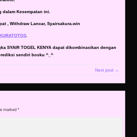
 dalam Kesempatan ini.
pat , Withdraw Lancar, Syairsakura.win
KURATOTO3
.
ngka SYAIR TOGEL KENYA dapat dikombinasikan dengan
rediksi sendiri bosku ^_^
Next post →
are marked
*