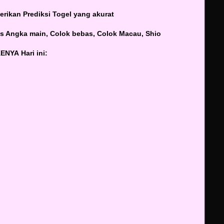
ikan Prediksi Togel yang akurat
as Angka main, Colok bebas, Colok Macau, Shio
ENYA Hari ini: