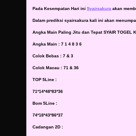
Pada Kesempatan Hari ini
Syairsakura
akan member
Dalam prediksi syairsakura kali ini akan menump
Angka Main Paling Jitu dan Tepat SYAIR TOGEL K
Angka Main : 7 1 4 8 3 6
Colok Bebas : 7 & 3
Colok Macau : 71 & 36
TOP 5Line :
71*14*48*83*36
Bom 5Line :
74*18*43*86*37
Cadangan 2D :