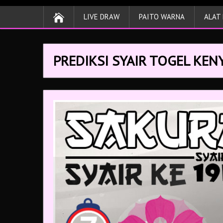
LIVE DRAW
PAITO WARNA
ALAT
PREDIKSI SYAIR TOGEL KEN