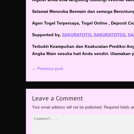
Selamat Mencoba Bermain dan semoga Beruntung
Agen Togel Terpercaya, Togel Online , Deposit Ce
Supported by,
SAKURATOTO
,
SAKURATOTO2
,
SA
Terbukti Keampuhan dan Keakuratan Prediksi A
Angka Main sesuka hati Anda sendiri. Utamakan p
← Previous post
Leave a Comment
Your email address will not be published.
Required fields 